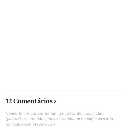
12 Comentários
Comentários que contenham palavras de baixo calão
(palavrões),conteúdo ofensivo, racista ou homofóbico serão
apagados sem prévio aviso.