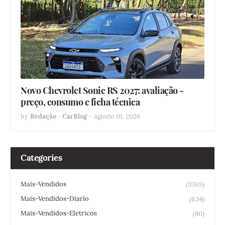
Novo Chevrolet Sonic RS 2027: avaliação -
preço, consumo e ficha técnica
by
Redação - CarBlog
-
agosto 01, 2026
Categories
Mais-Vendidos
(3769)
Mais-Vendidos-Diario
(634)
Mais-Vendidos-Eletricos
(80)