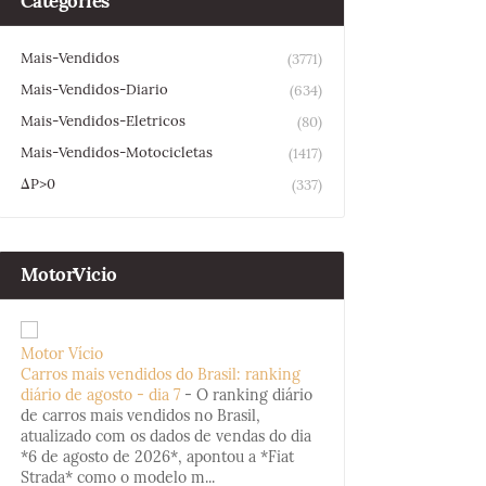
Categories
Mais-Vendidos
(3771)
Mais-Vendidos-Diario
(634)
Mais-Vendidos-Eletricos
(80)
Mais-Vendidos-Motocicletas
(1417)
ΔP>0
(337)
MotorVicio
Motor Vício
Carros mais vendidos do Brasil: ranking
diário de agosto - dia 7
-
O ranking diário
de carros mais vendidos no Brasil,
atualizado com os dados de vendas do dia
*6 de agosto de 2026*, apontou a *Fiat
Strada* como o modelo m...