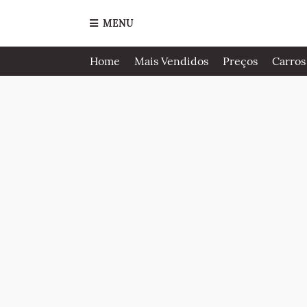
MENU
Home
Mais Vendidos
Preços
Carros