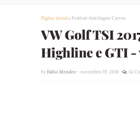
Página inicial
Festival-Interlagos-Carros
VW Golf TSI 2017
Highline e GTI - 
by
Fabio Mendes
-
novembro 19, 2016
34 Co