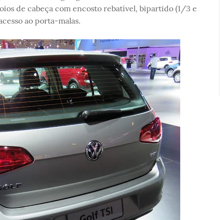
oios de cabeça com encosto rebatível, bipartido (1/3 e
acesso ao porta-malas.