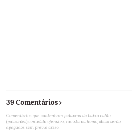
39 Comentários
Comentários que contenham palavras de baixo calão
(palavrões),conteúdo ofensivo, racista ou homofóbico serão
apagados sem prévio aviso.