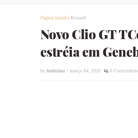
Página inicial
Renault
Novo Clio GT TCe
estréia em Gene
by
Anônimo
-
março 04, 2013
0 Comentário