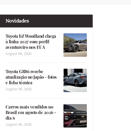
Novidades
Toyota bZ Woodland chega
à linha 2027 com perfil
aventureiro nos EUA
August 06, 2026
Toyota GR86 recebe
atualização no Japão - fotos
e ficha técnica
August 06, 2026
Carros mais vendidos no
Brasil em agosto de 2026 -
dia 6
August 06, 2026