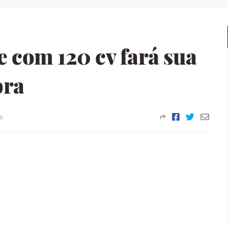
 com 120 cv fará sua
bra
s