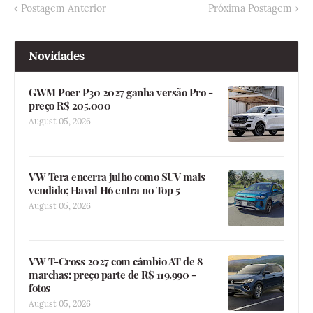
Postagem Anterior
Próxima Postagem
Novidades
GWM Poer P30 2027 ganha versão Pro -
preço R$ 205.000
August 05, 2026
VW Tera encerra julho como SUV mais
vendido; Haval H6 entra no Top 5
August 05, 2026
VW T-Cross 2027 com câmbio AT de 8
marchas: preço parte de R$ 119.990 -
fotos
August 05, 2026