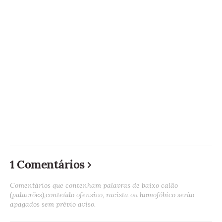
1 Comentários
Comentários que contenham palavras de baixo calão
(palavrões),conteúdo ofensivo, racista ou homofóbico serão
apagados sem prévio aviso.