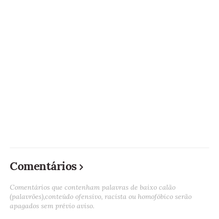
Comentários
Comentários que contenham palavras de baixo calão
(palavrões),conteúdo ofensivo, racista ou homofóbico serão
apagados sem prévio aviso.