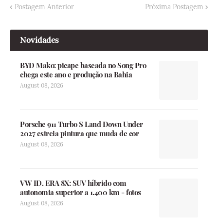
Postagem Anterior
Próxima Postagem
Novidades
BYD Mako: picape baseada no Song Pro
chega este ano e produção na Bahia
August 08, 2026
Porsche 911 Turbo S Land Down Under
2027 estreia pintura que muda de cor
August 08, 2026
VW ID. ERA 8X: SUV híbrido com
autonomia superior a 1.400 km - fotos
August 08, 2026