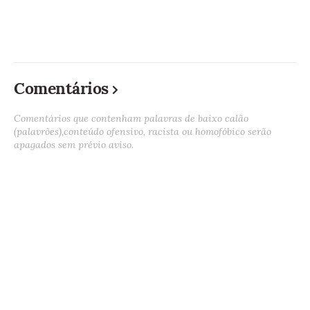
Comentários
Comentários que contenham palavras de baixo calão
(palavrões),conteúdo ofensivo, racista ou homofóbico serão
apagados sem prévio aviso.