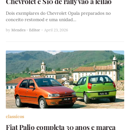
Chevrolet e S10 de rally vão a leilão
Dois exemplares do Chevrolet Opala preparados no
conceito restomod e uma unidad…
by
Mendes - Editor
-
April 23, 2026
classicos
Fiat Palio completa 30 anos e marca