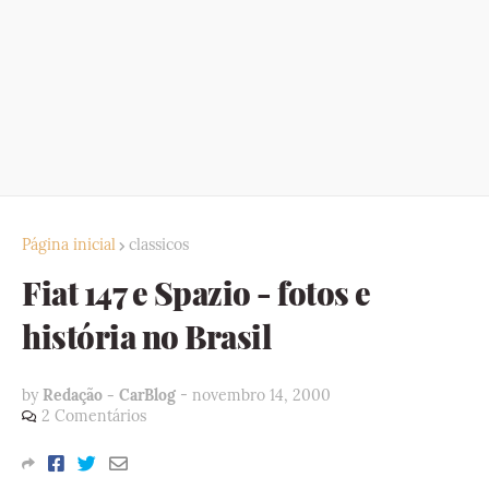
Página inicial
classicos
Fiat 147 e Spazio - fotos e
história no Brasil
by
Redação - CarBlog
-
novembro 14, 2000
2 Comentários