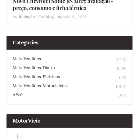
Novo Chevrolet Sonic RS 2027: avaliação -
preço, consumo e ficha técnica
by
Redação - CarBlog
-
agosto 01, 2026
Categories
Mais-Vendidos
(3775)
Mais-Vendidos-Diario
(634)
Mais-Vendidos-Eletricos
(80)
Mais-Vendidos-Motocicletas
(1419)
ΔP>0
(337)
MotorVicio