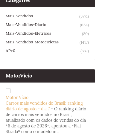
Categories
Mais-Vendidos
(3771)
Mais-Vendidos-Diario
(634)
Mais-Vendidos-Eletricos
(80)
Mais-Vendidos-Motocicletas
(1417)
ΔP>0
(337)
MotorVicio
Motor Vício
Carros mais vendidos do Brasil: ranking
diário de agosto - dia 7
-
O ranking diário
de carros mais vendidos no Brasil,
atualizado com os dados de vendas do dia
*6 de agosto de 2026*, apontou a *Fiat
Strada* como o modelo m...