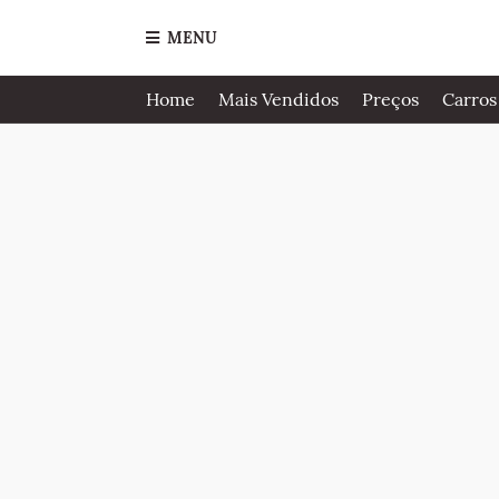
MENU
Home
Mais Vendidos
Preços
Carros