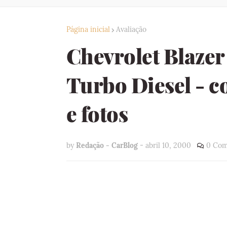
Página inicial
Avaliação
Chevrolet Blazer
Turbo Diesel - 
e fotos
by
Redação - CarBlog
-
abril 10, 2000
0 Com