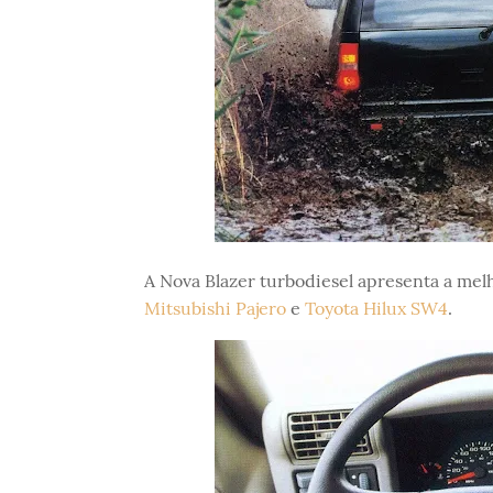
A Nova Blazer turbodiesel apresenta a mel
Mitsubishi Pajero
e
Toyota Hilux SW4
.